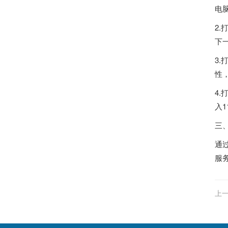
电
2
下
3
性，
4
入1
三
通
服
上一