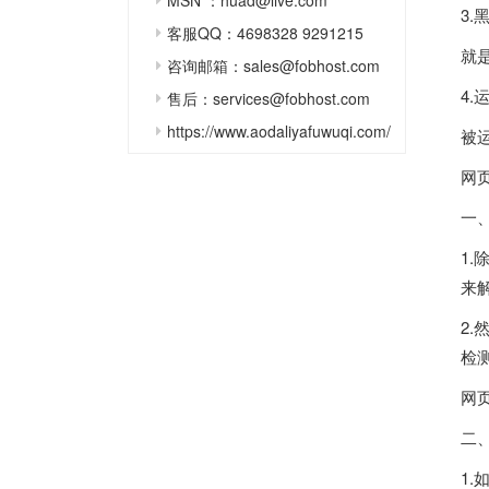
MSN ：huad@live.com
3
客服QQ：4698328 9291215
就
咨询邮箱：sales@fobhost.com
4.
售后：services@fobhost.com
https://www.aodaliyafuwuqi.com/
被
网
一
1
来
2
检
网
二
1