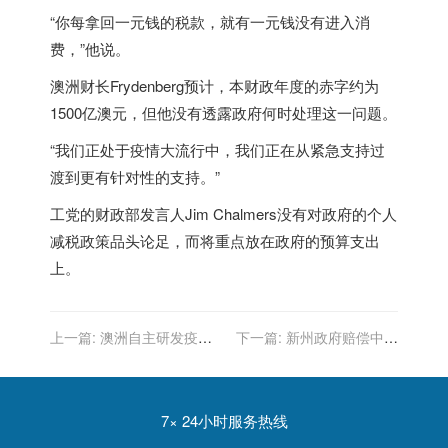
“你每拿回一元钱的税款，就有一元钱没有进入消
费，”他说。
澳洲财长Frydenberg预计，本财政年度的赤字约为
1500亿澳元，但他没有透露政府何时处理这一问题。
“我们正处于疫情大流行中，我们正在从紧急支持过
渡到更有针对性的支持。”
工党的财政部发言人Jim Chalmers没有对政府的个人
减税政策品头论足，而将重点放在政府的预算支出
上。
上一篇:
澳洲自主研发疫苗
下一篇:
新州政府赔偿中国
突破！有效性高达99%！计
神华一亿澳元 叫停新州煤矿
划3个月接种600万澳人
开发项目
7× 24小时服务热线