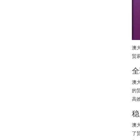
澳
贸
全
澳
的
高
稳
澳
了