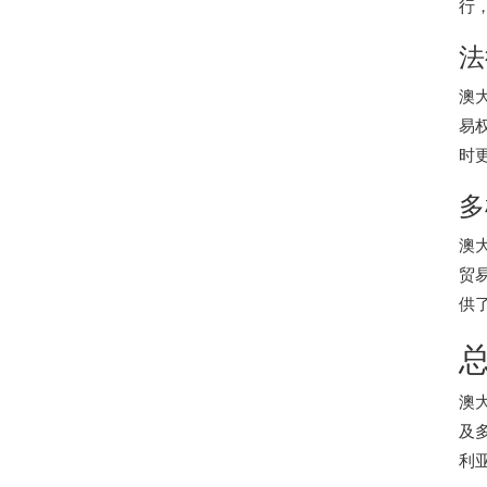
行
法
澳
易
时
多
澳
贸
供
澳
及
利