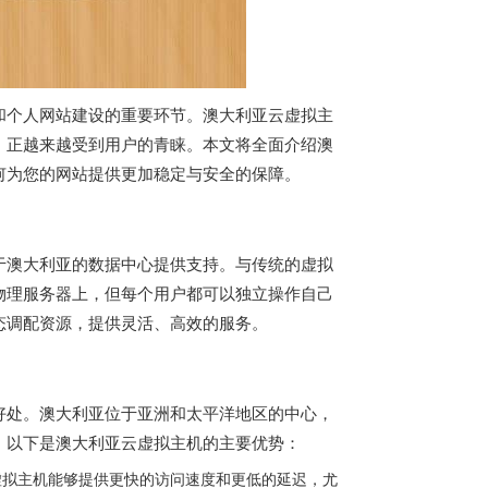
和个人网站建设的重要环节。澳大利亚云虚拟主
，正越来越受到用户的青睐。本文将全面介绍澳
何为您的网站提供更加稳定与安全的保障。
于澳大利亚的数据中心提供支持。与传统的虚拟
物理服务器上，但每个用户都可以独立操作自己
态调配资源，提供灵活、高效的服务。
好处。澳大利亚位于亚洲和太平洋地区的中心，
。以下是澳大利亚云虚拟主机的主要优势：
虚拟主机能够提供更快的访问速度和更低的延迟，尤