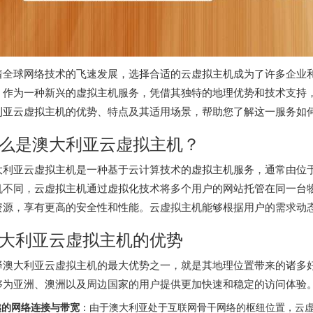
着全球网络技术的飞速发展，选择合适的云虚拟主机成为了许多企业
，作为一种新兴的虚拟主机服务，凭借其独特的地理优势和技术支持
利亚云虚拟主机的优势、特点及其适用场景，帮助您了解这一服务如
么是澳大利亚云虚拟主机？
大利亚云虚拟主机是一种基于云计算技术的虚拟主机服务，通常由位
机不同，云虚拟主机通过虚拟化技术将多个用户的网站托管在同一台
资源，享有更高的安全性和性能。云虚拟主机能够根据用户的需求动
大利亚云虚拟主机的优势
择澳大利亚云虚拟主机的最大优势之一，就是其地理位置带来的诸多
够为亚洲、澳洲以及周边国家的用户提供更加快速和稳定的访问体验
越的网络连接与带宽
：由于澳大利亚处于互联网骨干网络的枢纽位置，云