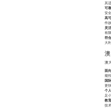
其
可
安
高
件
灵
有
符
大利
澳
澳
面
规
国
更
个
足
教
技