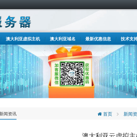
澳大利亚虚拟主机
澳大利亚域名
最新优惠信息
技术支
C新闻资讯
首页
新闻
澳大利亚云虚拟主