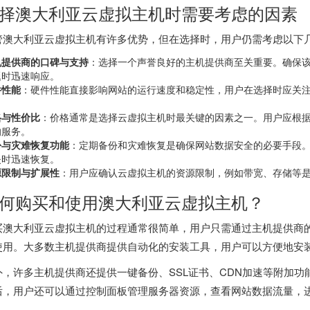
择澳大利亚云虚拟主机时需要考虑的因素
管澳大利亚云虚拟主机有许多优势，但在选择时，用户仍需考虑以下
机提供商的口碑与支持
：选择一个声誉良好的主机提供商至关重要。确保该
题时迅速响应。
件性能
：硬件性能直接影响网站的运行速度和稳定性，用户在选择时应关
。
格与性价比
：价格通常是选择云虚拟主机时最关键的因素之一。用户应根
的服务。
份与灾难恢复功能
：定期备份和灾难恢复是确保网站数据安全的必要手段
失时迅速恢复。
源限制与扩展性
：用户应确认云虚拟主机的资源限制，例如带宽、存储等
何购买和使用澳大利亚云虚拟主机？
买澳大利亚云虚拟主机的过程通常很简单，用户只需通过主机提供商
使用。大多数主机提供商提供自动化的安装工具，用户可以方便地安
外，许多主机提供商还提供一键备份、SSL证书、CDN加速等附加
后，用户还可以通过控制面板管理服务器资源，查看网站数据流量，