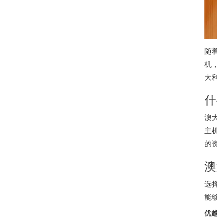
随
机
大
什
澳
主
的
澳
选
能
优