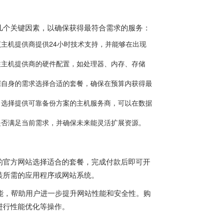
几个关键因素，以确保获得最符合需求的服务：
主机提供商提供24小时技术支持，并能够在出现
注主机提供商的硬件配置，如处理器、内存、存储
据自身的需求选择合适的套餐，确保在预算内获得最
。选择提供可靠备份方案的主机服务商，可以在数据
是否满足当前需求，并确保未来能灵活扩展资源。
的官方网站选择适合的套餐，完成付款后即可开
装所需的应用程序或网站系统。
功能，帮助用户进一步提升网站性能和安全性。购
进行性能优化等操作。