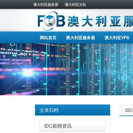
澳大利亚服务器
澳大利亚主机
网站首页
澳大利亚服务器
澳大利亚VPS
文章归档
ID
IDC新闻资讯