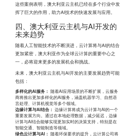
这些案例表明，
澳大利亚云主机
已经在多个行业中发
挥了巨大的作用，助力AI技术的快速发展与应用。
四、澳大利亚云主机与AI开发的
未来趋势
随着人工智能技术的不断演进，云计算将与AI的结合
更加紧密，澳大利亚作为全球云计算的重要中心之
一，必将迎来更多的发展机会和挑战。
未来，澳大利亚云主机与AI开发的主要发展趋势可能
包括：
多样化的AI服务：
随着AI应用场景的不断扩展，云服务
商将推出更加多样化的AI服务，涵盖机器学习、自然语
言处理、计算机视觉等多个领域。
边缘计算与AI结合：
边缘计算将成为云计算与AI的一个
重要发展方向。通过在本地处理数据，减少延迟，边缘
计算与AI结合能够实现更加实时的决策支持，特别是在
智能交通、智能制造等领域。
绿色云计算与AI：
随着环保要求的提升，云计算公司将