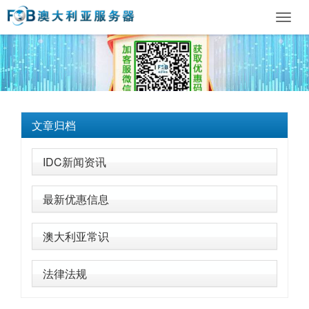
Toggl
navig
文章归档
IDC新闻资讯
最新优惠信息
澳大利亚常识
法律法规