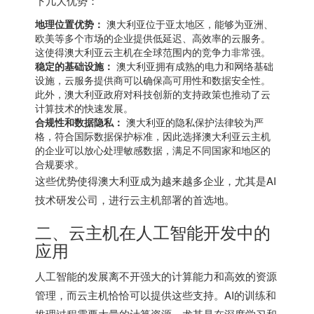
下几大优势：
地理位置优势：
澳大利亚位于亚太地区，能够为亚洲、
欧美等多个市场的企业提供低延迟、高效率的云服务。
这使得
澳大利亚云主机
在全球范围内的竞争力非常强。
稳定的基础设施：
澳大利亚拥有成熟的电力和网络基础
设施，云服务提供商可以确保高可用性和数据安全性。
此外，澳大利亚政府对科技创新的支持政策也推动了云
计算技术的快速发展。
合规性和数据隐私：
澳大利亚的隐私保护法律较为严
格，符合国际数据保护标准，因此选择澳大利亚云主机
的企业可以放心处理敏感数据，满足不同国家和地区的
合规要求。
这些优势使得澳大利亚成为越来越多企业，尤其是AI
技术研发公司，进行云主机部署的首选地。
二、云主机在人工智能开发中的
应用
人工智能的发展离不开强大的计算能力和高效的资源
管理，而云主机恰恰可以提供这些支持。AI的训练和
推理过程需要大量的计算资源，尤其是在深度学习和