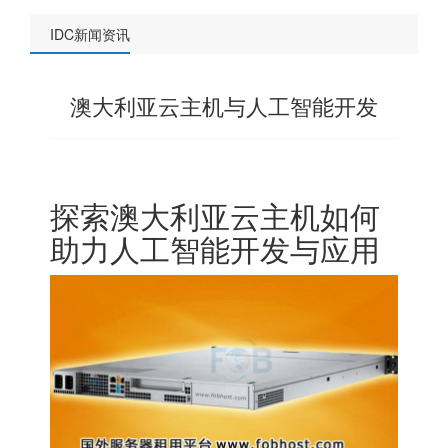
IDC新闻资讯
澳大利亚云主机与人工智能开发
探索
澳大利亚云主机
如何
助力人工智能开发与应用