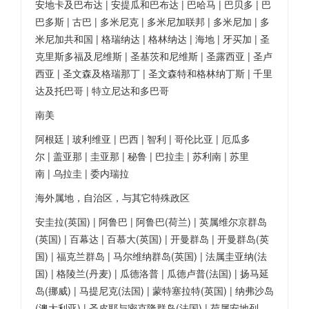
安地卡及巴布达 | 安提瓜和巴布达 | 巴哈马 | 巴贝多 | 巴
巴多斯 | 古巴 | 多米尼克 | 多米尼加联邦 | 多米尼加 | 多
米尼加共和国 | 格瑞纳达 | 格林纳达 | 海地 | 牙买加 | 圣
克里斯多福及尼维斯 | 圣基茨和尼维斯 | 圣露西亚 | 圣卢
西亚 | 圣文森及格瑞那丁 | 圣文森特和格林纳丁斯 | 千里
达及托巴哥 | 特立尼达和多巴哥
南美
阿根廷 | 玻利维亚 | 巴西 | 智利 | 哥伦比亚 | 厄瓜多
尔 | 盖亚那 | 圭亚那 | 秘鲁 | 巴拉圭 | 苏利南 | 苏里
南 | 乌拉圭 | 委内瑞拉
海外属地，自治区，与其它特殊政区
安圭拉(英国) | 阿鲁巴 | 阿鲁巴(荷兰) | 英属维尔京群岛
(英国) | 百幕达 | 百慕大(英国) | 开曼群岛 | 开曼群岛(英
国) | 福克兰群岛 | 马尔维纳群岛(英国) | 法属圭亚纳(法
国) | 格陵兰(丹麦) | 瓜德洛普 | 瓜德卢普(法国) | 扬马延
岛(挪威) | 马提尼克(法国) | 蒙特塞拉特(英国) | 纳弗沙岛
(澳大利亚) | 圣皮耶与密克隆群岛(法国) | 荷属安地列