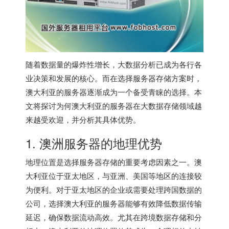
随着数据量的爆炸性增长，大数据分析已成为各行各
业决策和发展的核心。而在选择服务器存储方案时，
澳大利亚的服务器逐渐成为一个备受青睐的选择。本
文将探讨为何澳大利亚的服务器在大数据存储领域越
来越受欢迎，并分析其具体优势。
1.
澳洲服务器
的地理优势
地理位置是选择服务器存储的重要考虑因素之一。澳
大利亚位于亚太地区，与亚洲、美国等地区的连接较
为便利。对于亚太地区的企业或需要处理跨国数据的
公司，选择澳大利亚的服务器能够有效降低数据传输
延迟，确保数据流动高效。尤其在跨境数据存储和分