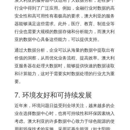
行业中得到了广泛应用。例如，金融行业对数据的高
安全性和高可用性有着极高的要求，澳大利亚的服务
器能够满足这些需求。此外，医疗、教育、制造业等
行业也需要大规模的数据存储和分析能力，而澳大利
亚的数据中心具备这些能力，可以提供支持。
通过大数据分析，企业可以从海量的数据中提取出有
价值的洞察，从而优化业务流程、提高效率。
澳大利
亚服务器
在处理大数据时，能够提供快速的数据读取
和计算能力，这对于需要实时数据处理的行业尤为重
要。
7. 环境友好和可持续发展
近年来，环境问题日益受到全球关注，越来越多的企
业在选择数据中心时，也将可持续性和环保因素纳入
考虑。澳大利亚的许多数据中心致力于绿色能源的使
用和环保技术的实施，采用可再生能源（如太阳能、