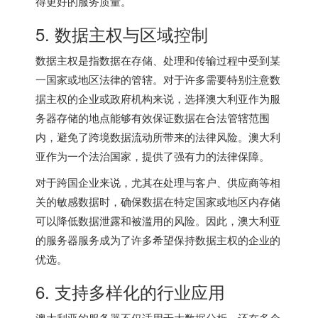
得更好的服务质量。
5. 数据主权与区域控制
数据主权是指数据在存储、处理和传输过程中受到某
一国家或地区法律的管辖。对于许多需要特别注意数
据主权的企业或政府机构来说，选择澳大利亚作为服
务器存储的地点能够有效保证数据在合法管辖范围
内，避免了跨境数据流动所带来的法律风险。澳大利
亚作为一个法治国家，提供了强有力的法律保障。
对于跨国企业来说，尤其在处理与客户、供应商等相
关的敏感数据时，确保数据在特定国家或地区内存储
可以降低数据泄露和被滥用的风险。因此，澳大利亚
的服务器服务成为了许多希望保持数据主权的企业的
优选。
6. 支持多样化的行业应用
澳大利亚的服务器不仅适用于大数据分析，还在多个