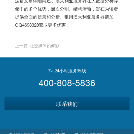
这篇文章详细阐述了澳大利亚服务器在大数据分析存
储中的多个优势，层次分明、结构清晰，旨在为读者
提供全面的信息和分析。租用
澳大利亚服务器
请加
QQ4698328获取更多优惠！
上一篇:
社交媒体如何影响
澳大利亚外贸网站的流量
7× 24小时服务热线
400-808-5836
联系我们