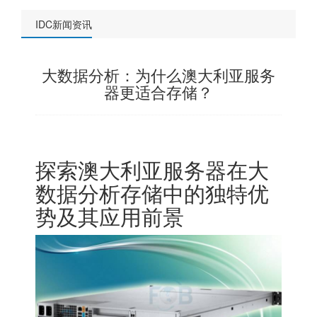
IDC新闻资讯
大数据分析：为什么澳大利亚服务
器更适合存储？
探索
澳大利亚服务器
在大
数据分析存储中的独特优
势及其应用前景