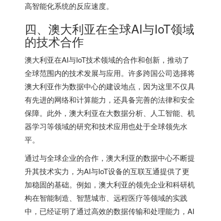
高智能化系统的反应速度。
四、澳大利亚在全球AI与IoT领域
的技术合作
澳大利亚在AI与IoT技术领域的合作和创新，推动了
全球范围内的技术发展与应用。许多跨国公司选择将
澳大利亚作为数据中心的建设地点，因为这里不仅具
有先进的网络和计算能力，还具备完善的法律和安全
保障。此外，澳大利亚在大数据分析、人工智能、机
器学习等领域的研究和技术应用也处于全球领先水
平。
通过与全球企业的合作，澳大利亚的数据中心不断提
升其技术实力，为AI与IoT设备的互联互通提供了更
加稳固的基础。例如，澳大利亚的领先企业和科研机
构在智能制造、智慧城市、远程医疗等领域的实践
中，已经证明了通过高效的数据传输和处理能力，AI