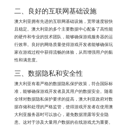
二、良好的互联网基础设施
澳大利亚拥有先进的互联网基础设施，宽带速度较快
且稳定。澳大利亚的多个主要数据中心配备了高性能
的硬件和专业的技术团队，能够确保游戏服务器的运
行效率。良好的网络质量使得游戏开发者能够确保玩
家在游戏过程中获得流畅的体验，从而增强用户的黏
性和满意度。
三、数据隐私和安全性
澳大利亚有着严格的数据隐私保护政策，符合国际标
准，能够确保游戏开发者及其用户的数据安全。随着
全球对数据隐私保护要求的提高，澳大利亚政府对数
据存储和处理的严格监管，使得游戏开发者在使用
澳
大利亚服务器
时可以放心，避免数据泄露等安全隐
患。这对于涉及大量用户数据的在线游戏尤为重要。