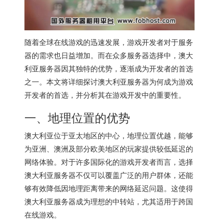
随着全球在线游戏的迅速发展，游戏开发者对于服务
器的需求也日益增加。而在众多服务器选择中，
澳大
利亚服务器
因其独特的优势，逐渐成为开发者的首选
之一。本文将详细探讨澳大利亚服务器为何成为游戏
开发者的首选，并分析其在游戏开发中的重要性。
一、地理位置的优势
澳大利亚位于亚太地区的中心，地理位置优越，能够
为亚洲、澳洲及部分欧美地区的玩家提供较低延迟的
网络体验。对于许多国际化的游戏开发者而言，选择
澳大利亚服务器
不仅可以覆盖广泛的用户群体，还能
够有效降低因地理距离带来的网络延迟问题。这使得
澳大利亚服务器成为理想的中转站，尤其适用于跨国
在线游戏。