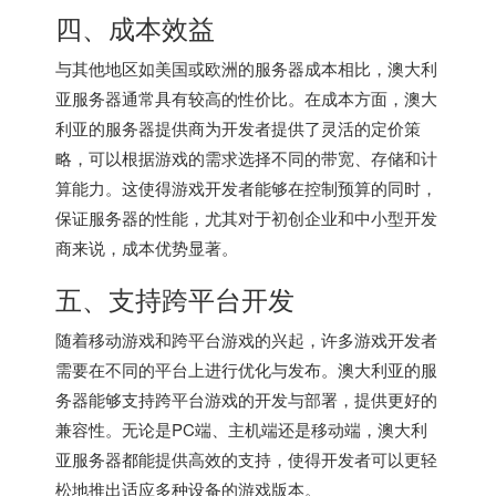
四、成本效益
与其他地区如美国或欧洲的服务器成本相比，
澳大利
亚服务器
通常具有较高的性价比。在成本方面，澳大
利亚的服务器提供商为开发者提供了灵活的定价策
略，可以根据游戏的需求选择不同的带宽、存储和计
算能力。这使得游戏开发者能够在控制预算的同时，
保证服务器的性能，尤其对于初创企业和中小型开发
商来说，成本优势显著。
五、支持跨平台开发
随着移动游戏和跨平台游戏的兴起，许多游戏开发者
需要在不同的平台上进行优化与发布。澳大利亚的服
务器能够支持跨平台游戏的开发与部署，提供更好的
兼容性。无论是PC端、主机端还是移动端，
澳大利
亚服务器
都能提供高效的支持，使得开发者可以更轻
松地推出适应多种设备的游戏版本。