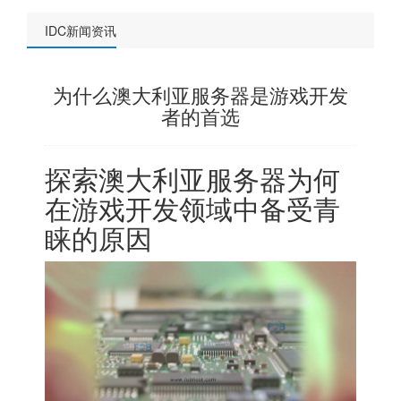
IDC新闻资讯
为什么澳大利亚服务器是游戏开发
者的首选
探索澳大利亚服务器为何
在游戏开发领域中备受青
睐的原因