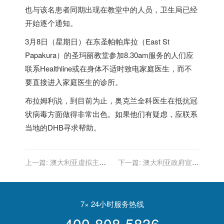
也与该名患者同期出现在教堂中的人员，卫生局已经
开始逐个通知。
3月8日（星期日）在东圣帕帕库拉（East St
Papakura）的圣玛丽教堂参加8.30am服务的人们应
联系Healthline或在身体不适时致电家庭医生，而不
要直接进入家庭医生的诊所。
布拉姆利说，到目前为止，奥克兰全科医生在抵抗冠
状病毒方面做得非常出色。如果他们有疑虑，应联系
当地的DHB寻求帮助。
上一篇:
澳大利亚虚拟主机
下一篇:
澳大利亚政府宣布
1G型原价1600元现价仅需
所有入境者必须自我隔离14
1200元/年
天
7× 24小时服务热线
400-808-5836